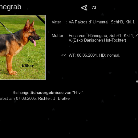
negrab
73
Vater
:
VA Pakros d' Ulmental, SchH3, Kkl.1
Mutter
:
Fena vom Hühnegrab, SchH1, Kkl.1, Z
V,(Esko Dänischen Hof-Tochter)
<<
WT: 06.06.2004,
HD: normal,
H
Bisherige
Schauergebnisse
von "Hilvi":
bst am 07.08.2005. Richter: J. Bratke